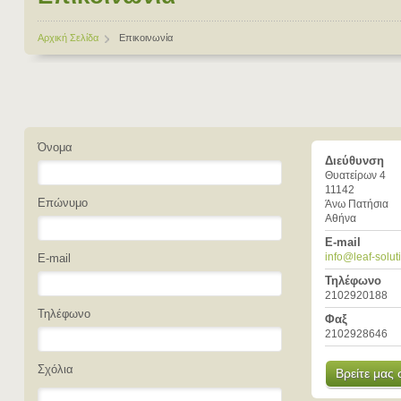
Αρχική Σελίδα
Επικοινωνία
Όνομα
Διεύθυνση
Θυατείρων 4
11142
Επώνυμο
Άνω Πατήσια
Αθήνα
E-mail
info@leaf-solut
E-mail
Τηλέφωνο
2102920188
Τηλέφωνο
Φαξ
2102928646
Σχόλια
Bρείτε μας